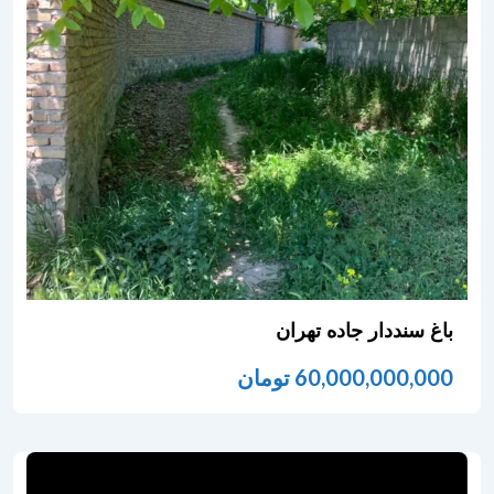
باغ سنددار جاده تهران
60,000,000,000
تومان