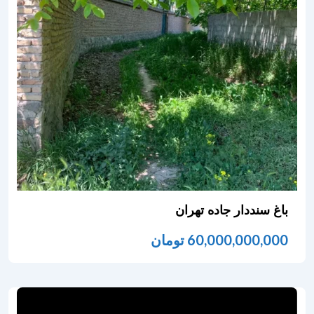
باغ سنددار جاده تهران
60,000,000,000
تومان