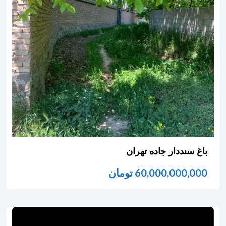
باغ سنددار جاده تهران
60,000,000,000
تومان