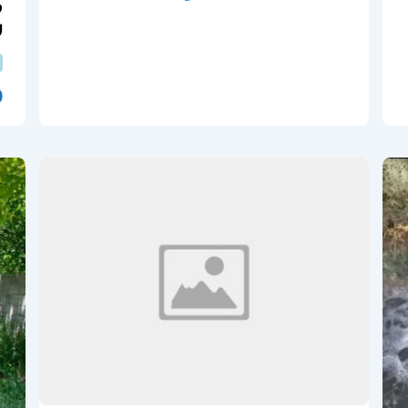
ف
ل
0