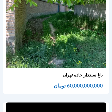
باغ سنددار جاده تهران
60,000,000,000
تومان