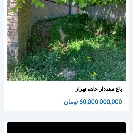
باغ سنددار جاده تهران
60,000,000,000
تومان