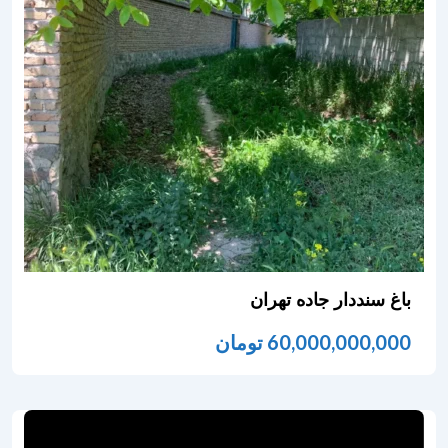
باغ سنددار جاده تهران
60,000,000,000
تومان