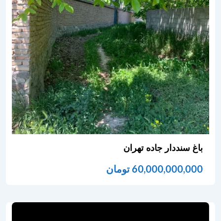
باغ سنددار جاده تهران
60,000,000,000
تومان