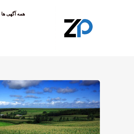
به
محتوا
همه آگهی ها