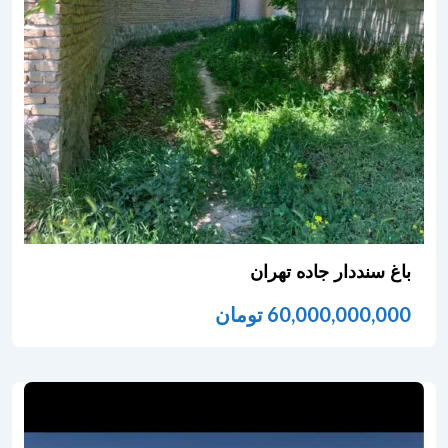
باغ سنددار جاده تهران
60,000,000,000
تومان