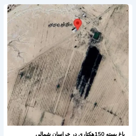
باغ پسته 150هکتاری در خراسان شمالی