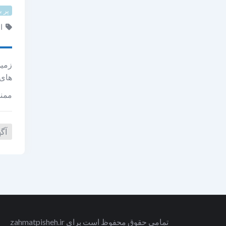
پر ب
ا
زمین
های 
ممنو
آگ
تمامی حقوق محفوظ است برای zahmatpisheh.ir