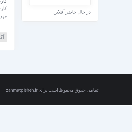
در حال حاضر آفلاین
مهری
آگ
تمامی حقوق محفوظ است برای zahmatpisheh.ir