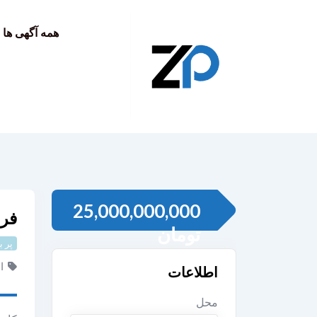
به
محتوا
همه آگهی ها
25,000,000,000
فر
تومان
پر ب
ا
اطلاعات
محل