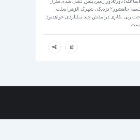
۴۰هکتارزمین کشاورزی بامجوز۲۰لیتردرثانیه پروانه آب (۶اینچ آب شیرین ۲۴ساعته) دورتادور زمین پنس کشی شده. منزل
اربابی واتاق های کارگری.طویله دامداری استخر…. ترانس برق ۵۰ دربهترین نقطه چاهشور۲ نزدیکی شهرک الزهرا بعلت
ی بفروش گذاشتم ۱۰هکتاریونجه ۱۵۰میلیون ماهی درآمددارد. ۱۰۰۰درخت ربی بکاری درآمدش چند میلیاردی خواهدبود.
هست.