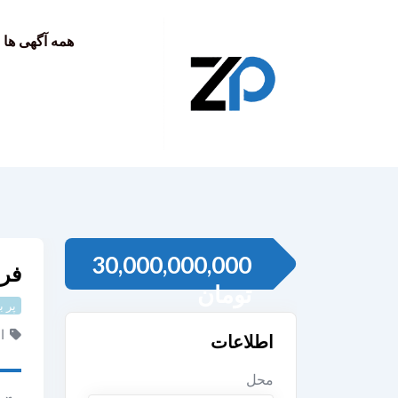
به
محتوا
همه آگهی ها
30,000,000,000
فروش ۴۰هکتارز
تومان
پر ب
ا
اطلاعات
محل