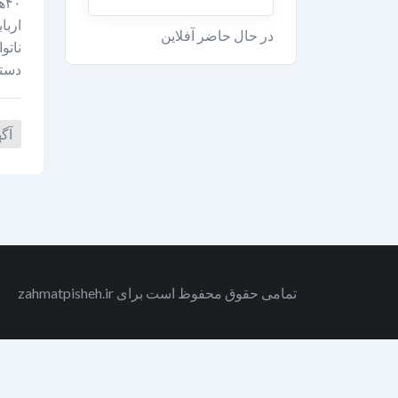
در حال حاضر آفلاین
دستگ
آگ
تمامی حقوق محفوظ است برای zahmatpisheh.ir