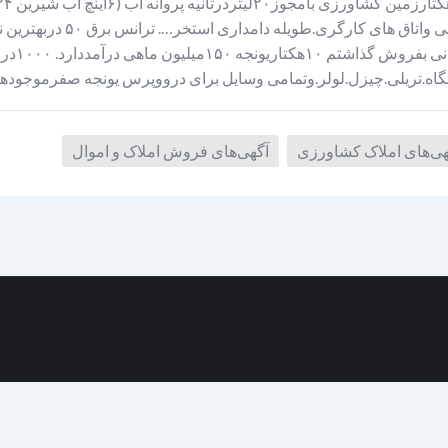
ناتوان
اه.تریلی.چیزل.لولر.وتمامی وسایل برای درووپرس یونجه صفرموجود
هی‌های املاک کشاورزی
آگهی‌های فروش املاک و اموال