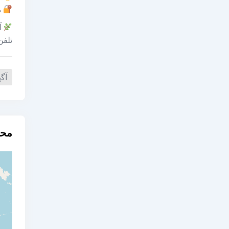
م
آ
تلفن تم
آگ
مح