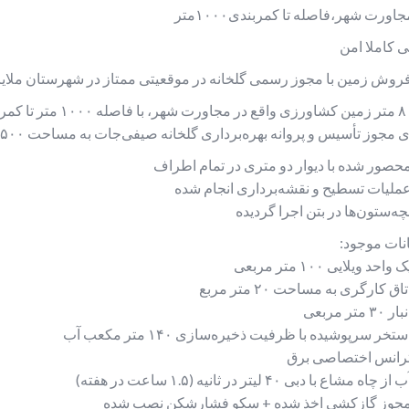
جاورت شهر،فاصله تا کمربندی۱۰۰۰متر
 کاملا امن
روش زمین با مجوز رسمی گلخانه در موقعیتی ممتاز در شهرستان ملایر
ر تا کمربندی، به فروش می‌رسد.
 مجوز تأسیس و پروانه بهره‌برداری گلخانه صیفی‌جات به مساحت ۴۵۰۰ متر مربع.
حصور شده با دیوار دو متری در تمام اطراف
ملیات تسطیح و نقشه‌برداری انجام شده
چه‌ستون‌ها در بتن اجرا گردیده
نات موجود:
 واحد ویلایی ۱۰۰ متر مربعی
اق کارگری به مساحت ۲۰ متر مربع
ر ۳۰ متر مربعی
تخر سرپوشیده با ظرفیت ذخیره‌سازی ۱۴۰ متر مکعب آب
رانس اختصاصی برق
از چاه مشاع با دبی ۴۰ لیتر در ثانیه (۱.۵ ساعت در هفته)
جوز گازکشی اخذ شده + سکو فشارشکن نصب شده