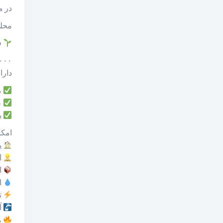
در م
محلی
ف
۸۰۰۰ متر زمین کشاورزی واقع در مجاورت شهر، با فاصله ۱۰۰۰ مت
دارای
م
ع
ب
امکا
یک
ات
انبا
اس
ت
آب 
م