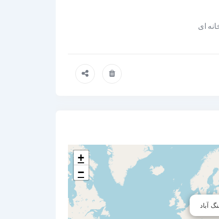
انه ای
+
−
گ آباد