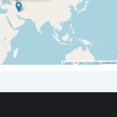
|
©
OpenStreetMap
contributor