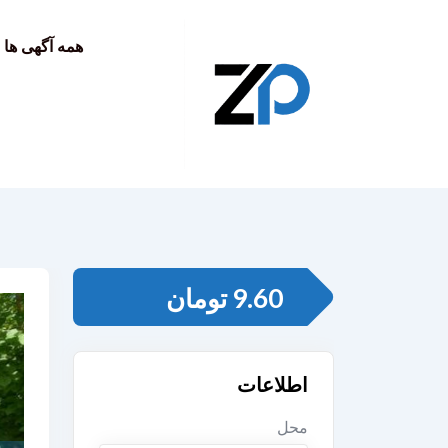
به
محتوا
همه آگهی ها
9.60
تومان
اطلاعات
محل