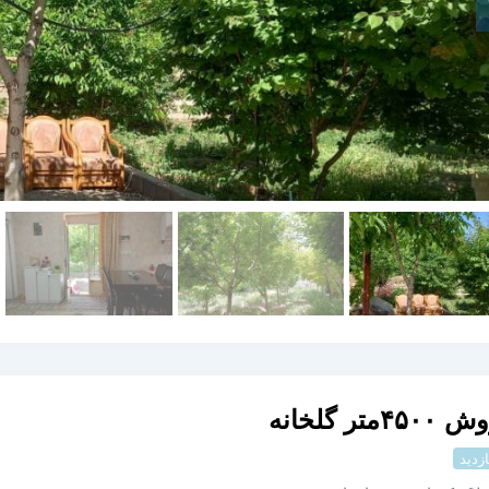
۴۵متر گلخانه
ازدید