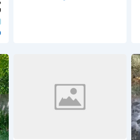
ف
ل
0